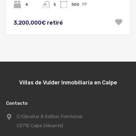
M²
4
500
5
3,200,000€ retiré
Villas de Vulder Inmobiliaria en Calpe
Contacto
C/Gibraltar 8 Edificio Frentemar.
03710 Calpe (Alicante)