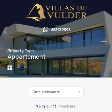
653139398
Property Type
Appartement
Date croissante
1
à
12
sur
13
Immobilies