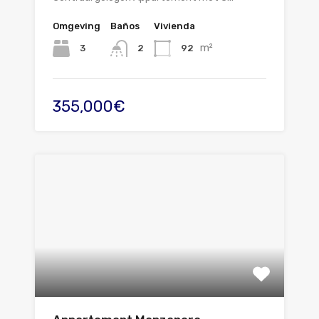
Omgeving
Baños
Vivienda
m²
3
92
2
355,000€