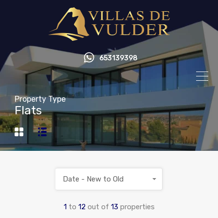
653139398
Property Type
Flats
Date - New to Old
1
to
12
out of
13
properties