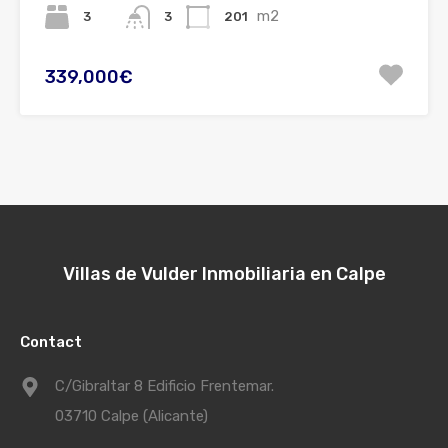
m2
3
201
3
339,000€
Villas de Vulder Inmobiliaria en Calpe
Contact
C/Gibraltar 8 Edificio Frentemar.
03710 Calpe (Alicante)