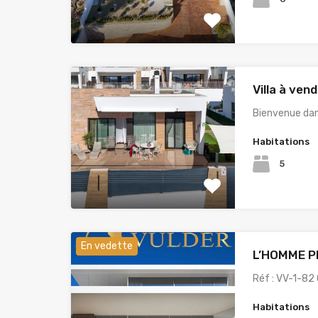
Villa à ven
Bienvenue dan
Habitations
5
En vedette
L’HOMME 
Réf : VV-1-82 
Habitations