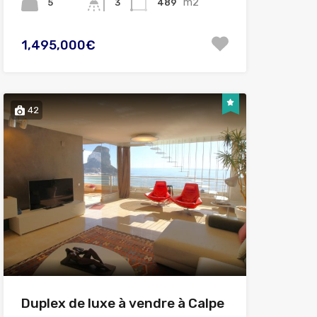
m2
5
489
3
1,495,000€
42
Duplex de luxe à vendre à Calpe