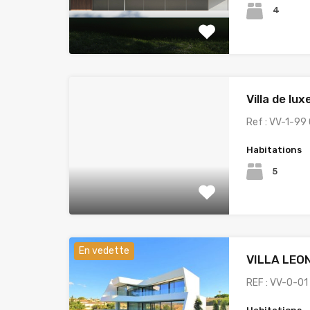
4
Villa de lu
Ref : VV-1-99 
Habitations
5
En vedette
VILLA LEO
REF : VV-0-01