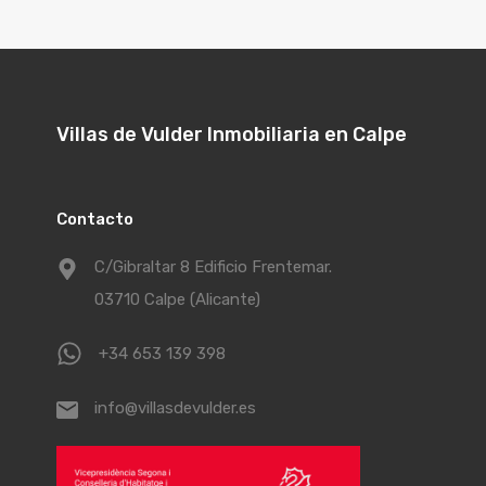
Villas de Vulder Inmobiliaria en Calpe
Contacto
C/Gibraltar 8 Edificio Frentemar.
03710 Calpe (Alicante)
+34 653 139 398
info@villasdevulder.es