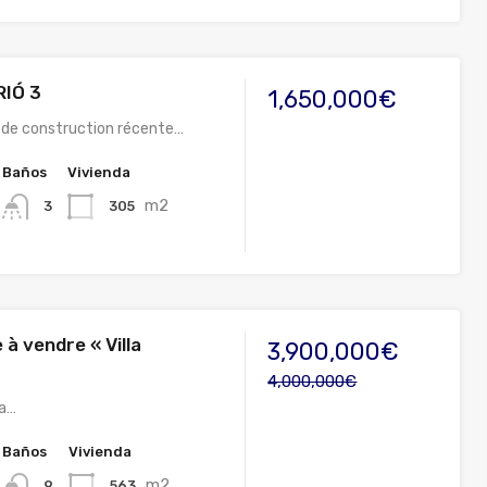
RIÓ 3
1,650,000€
e de construction récente…
Baños
Vivienda
m2
305
3
e à vendre « Villa
3,900,000€
4,000,000€
 a…
Baños
Vivienda
m2
563
9