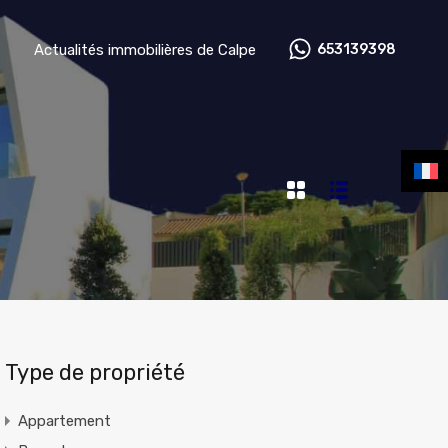
z votre agent immobilier
Actualités immobilières de Calpe
Actualités immobilières de Calpe
653139398
Type de propriété
Appartement