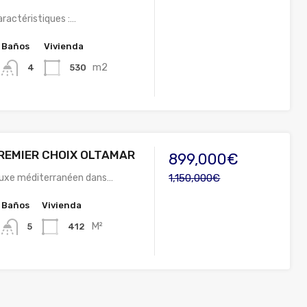
Caractéristiques :…
Baños
Vivienda
m2
530
4
PREMIER CHOIX OLTAMAR
899,000€
luxe méditerranéen dans…
1,150,000€
Baños
Vivienda
M²
412
5