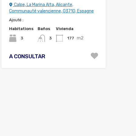
Calpe, La Marina Alta, Alicante,
Communauté valencienne, 03710, Espagne
Ajouté :
Habitations
Baños
Vivienda
m2
3
177
3
A CONSULTAR