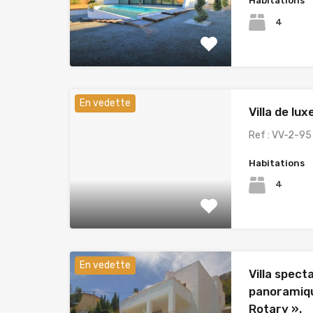
Habitations
4
En vedette
Villa de lux
Ref : VV-2-95 
Habitations
4
En vedette
Villa spect
panoramique
Rotary ».