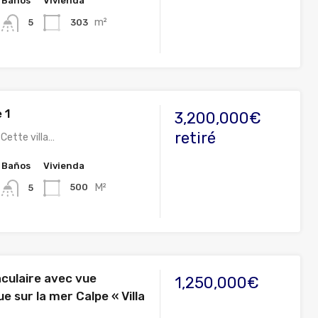
Baños
Vivienda
m²
303
5
e 1
3,200,000€
retiré
Cette villa…
Baños
Vivienda
M²
500
5
aculaire avec vue
1,250,000€
 sur la mer Calpe « Villa