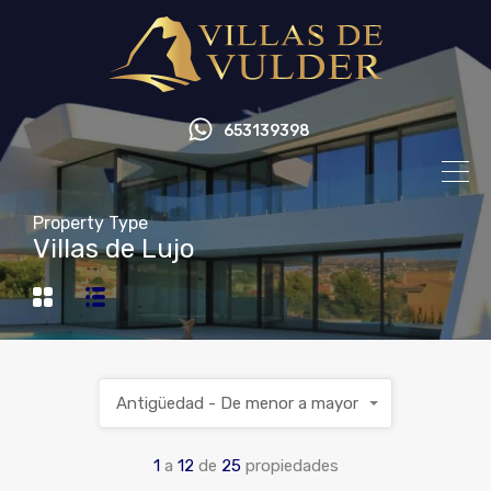
653139398
Property Type
Villas de Lujo
Antigüedad - De menor a mayor
1
a
12
de
25
propiedades