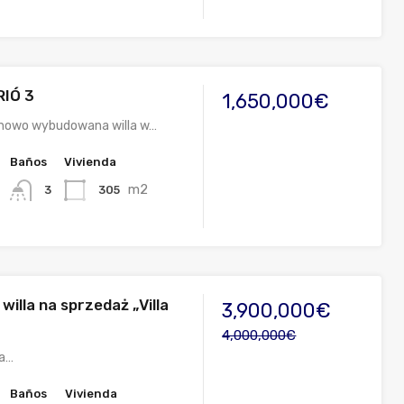
RIÓ 3
1,650,000€
 nowo wybudowana willa w…
Baños
Vivienda
m2
305
3
illa na sprzedaż „Villa
3,900,000€
4,000,000€
 a…
Baños
Vivienda