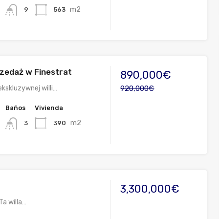
m2
563
9
rzedaż w Finestrat
890,000€
kskluzywnej willi…
920,000€
Baños
Vivienda
m2
390
3
3,300,000€
Ta willa…