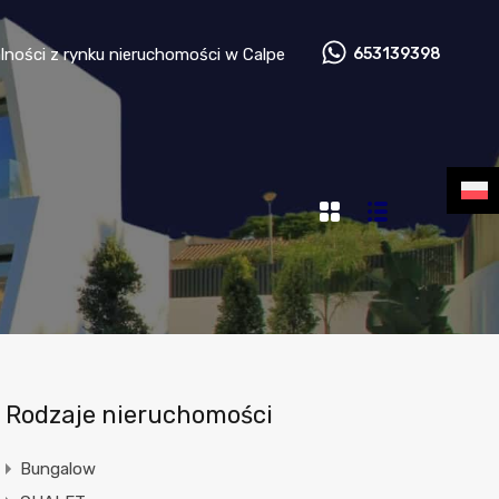
 nieruchomości
Aktualności z rynku nieruchomości w Calpe
lności z rynku nieruchomości w Calpe
653139398
Rodzaje nieruchomości
Bungalow