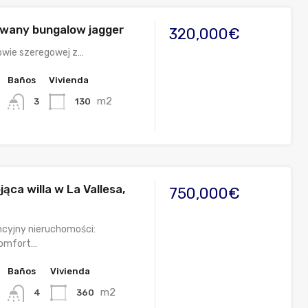
wany bungalow jagger
320,000€
wie szeregowej z…
Baños
Vivienda
m2
130
3
ąca willa w La Vallesa,
750,000€
cyjny nieruchomości:
omfort…
Baños
Vivienda
m2
360
4