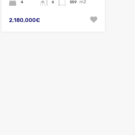
m2
4
559
6
2,180,000€