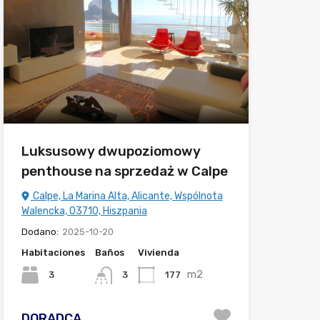
Luksusowy dwupoziomowy
penthouse na sprzedaż w Calpe
Calpe, La Marina Alta, Alicante, Wspólnota
Walencka, 03710, Hiszpania
Dodano:
2025-10-20
Habitaciones
Baños
Vivienda
m2
3
177
3
DORADCA