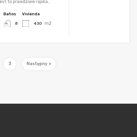
est to prawdziwie rajska…
Baños
Vivienda
m2
430
8
3
Następny