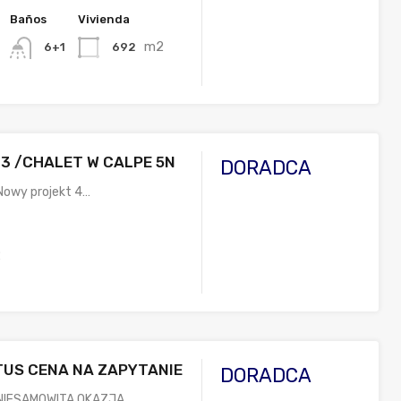
Baños
Vivienda
m2
692
6+1
 3 /CHALET W CALPE 5N
DORADCA
Nowy projekt 4…
2
TUS CENA NA ZAPYTANIE
DORADCA
 NIESAMOWITA OKAZJA