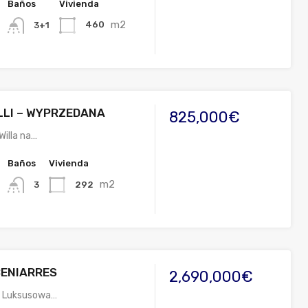
Baños
Vivienda
m2
460
3+1
LLI – WYPRZEDANA
825,000€
Willa na…
Baños
Vivienda
m2
292
3
BENIARRES
2,690,000€
9 Luksusowa…