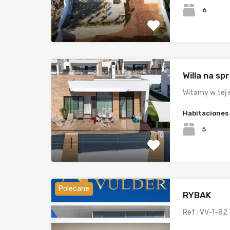
6
Willa na sp
Witamy w tej e
Habitaciones
5
Polecane
RYBAK
Ref : VV-1-82 