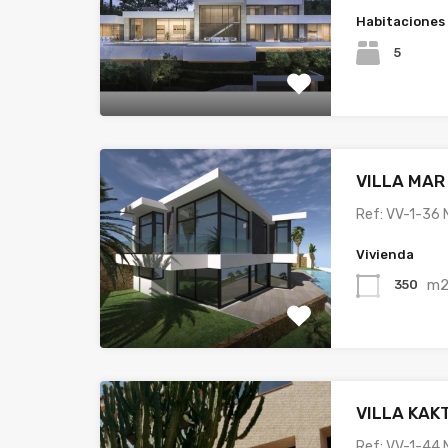
Habitaciones
5
VILLA MAR
Ref: VV-1-36 
Vivienda
m
350
VILLA KAK
Ref: VV-1-44