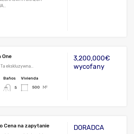
NA…
a One
3,200,000€
wycofany
 Ta ekskluzywna…
Baños
Vivienda
M²
500
5
to Cena na zapytanie
DORADCA