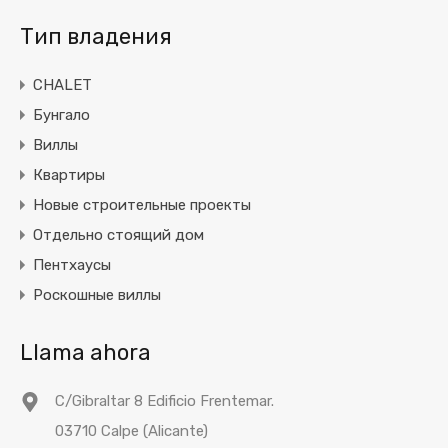
Тип владения
CHALET
Бунгало
Виллы
Квартиры
Новые строительные проекты
Отдельно стоящий дом
Пентхаусы
Роскошные виллы
Llama ahora
C/Gibraltar 8 Edificio Frentemar.
03710 Calpe (Alicante)