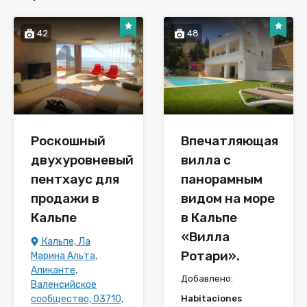
42
48
Роскошный
Впечатляющая
двухуровневый
вилла с
пентхаус для
панорамным
продажи в
видом на море
Кальпе
в Кальпе
«Вилла
Кальпе, Ла
Ротари».
Марина Альта,
Аликанте,
Добавлено:
Валенсийское
сообщество, 03710,
Habitaciones