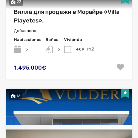
23
Вилла для продажи в Морайре «Villa
Playetes».
Добавлено:
Habitaciones
Baños
Vivienda
m2
5
489
3
1,495,000€
16