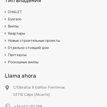
Тип владения
CHALET
Бунгало
Виллы
Квартиры
Новые строительные проекты
Отдельно стоящий дом
Пентхаусы
Роскошные виллы
Llama ahora
C/Gibraltar 8 Edificio Frentemar.
03710 Calpe (Alicante)
+34 653 139 398