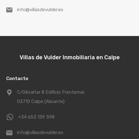
info@villasdevulder.es
Villas de Vulder Inmobiliaria en Calpe
Contacto
C/Gibraltar 8 Edificio Frentemar.
03710 Calpe (Alicante)
+34 653 139 398
info@villasdevulder.es