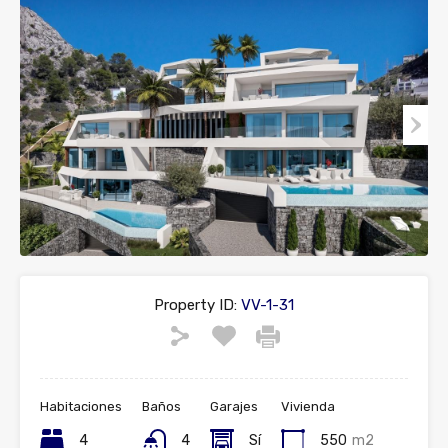
Property ID:
VV-1-31
Habitaciones
Baños
Garajes
Vivienda
4
4
Sí
550
m2