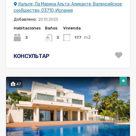
Кальпе, Ла Марина Альта, Аликанте, Валенсийское
сообщество, 03710, Испания
Добавлено:
20.10.2025
Habitaciones
Baños
Vivienda
m2
3
177
3
КОНСУЛЬТАР
47