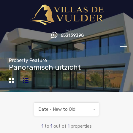
653139398
Property Feature
Panoramisch uitzicht
Date - New to Old
1
to
1
out of
1
properties