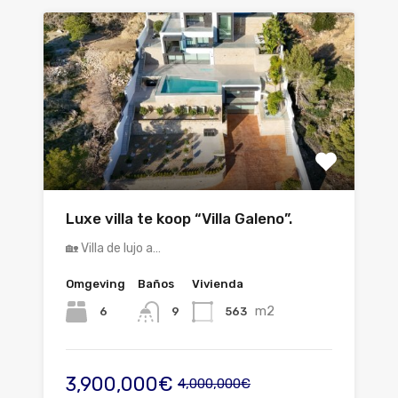
Luxe villa te koop “Villa Galeno”.
🏡 Villa de lujo a…
Omgeving
Baños
Vivienda
m2
6
563
9
3,900,000€
4,000,000€