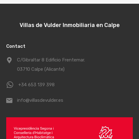
Villas de Vulder Inmobiliaria en Calpe
Contact
C/Gibraltar 8 Edificio Frentemar.
03710 Calpe (Alicante)
+34 653 139 398
info@villasdevulder.es