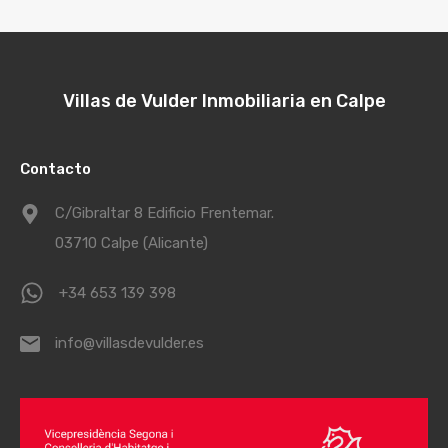
Villas de Vulder Inmobiliaria en Calpe
Contacto
C/Gibraltar 8 Edificio Frentemar.
03710 Calpe (Alicante)
+34 653 139 398
info@villasdevulder.es