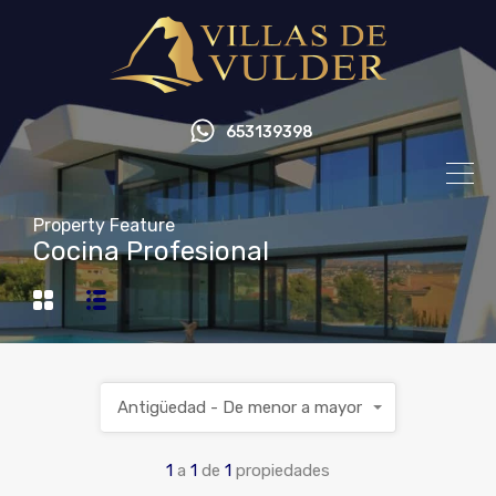
653139398
Property Feature
Cocina Profesional
Antigüedad - De menor a mayor
1
a
1
de
1
propiedades