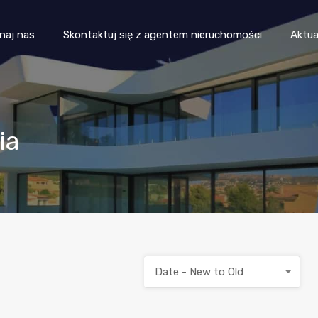
Propiedades
Poznaj nas
Skontaktuj się z agentem
naj nas
Skontaktuj się z agentem nieruchomości
Aktua
ia
Date - New to Old