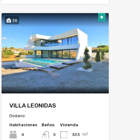
38
VILLA LEONIDAS
Dodano:
Habitaciones
Baños
Vivienda
m²
4
303
5