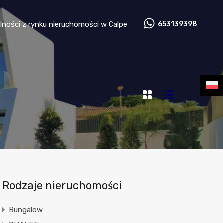
 nieruchomości
Aktualności z rynku nieruchomości w Calpe
lności z rynku nieruchomości w Calpe
653139398
Rodzaje nieruchomości
Bungalow