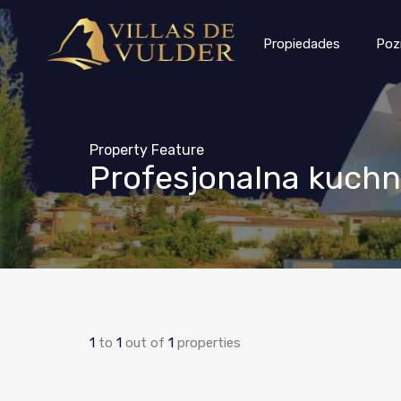
Propiedades
Poz
Property Feature
Profesjonalna kuchn
1
to
1
out of
1
properties