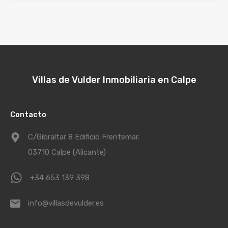
Villas de Vulder Inmobiliaria en Calpe
Contacto
C/Gibraltar 8 Edificio Frentemar.
03710 Calpe (Alicante)
+34 653 139 398
info@villasdevulder.es