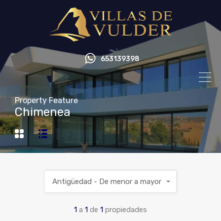
653139398
Property Feature
Chimenea
Antigüedad - De menor a mayor
1
a
1
de
1
propiedades