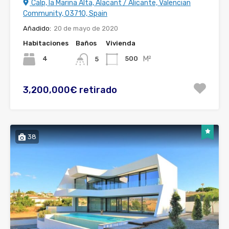
Calp, la Marina Alta, Alacant / Alicante, Valencian
Community, 03710, Spain
Añadido:
20 de mayo de 2020
Habitaciones
Baños
Vivienda
M²
4
500
5
3,200,000€ retirado
38