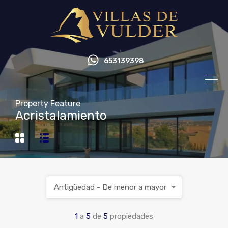
653139398
Property Feature
Acristalamiento
Antigüedad - De menor a mayor
1
a
5
de
5
propiedades