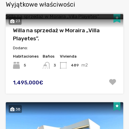
Wyjątkowe właściwości
23
Willa na sprzedaż w Moraira „Villa
Playetes”.
Dodano:
Habitaciones
Baños
Vivienda
m2
5
489
3
1,495,000€
38