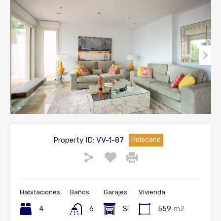
Property ID:
VV-1-87
Polecane
Habitaciones
Baños
Garajes
Vivienda
4
6
Sí
559
m2