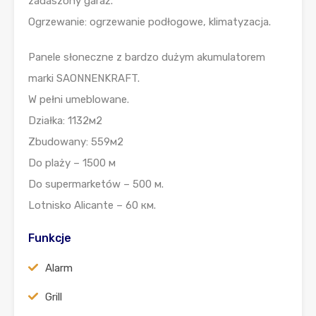
zadaszony garaż.
Ogrzewanie: ogrzewanie podłogowe, klimatyzacja.
Panele słoneczne z bardzo dużym akumulatorem
marki SAONNENKRAFT.
W pełni umeblowane.
Działka: 1132м2
Zbudowany: 559м2
Do plaży – 1500 м
Do supermarketów – 500 м.
Lotnisko Alicante – 60 км.
Funkcje
Alarm
Grill