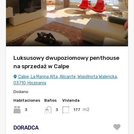
Luksusowy dwupoziomowy penthouse
na sprzedaż w Calpe
Calpe, La Marina Alta, Alicante, Wspólnota Walencka,
03710, Hiszpania
Dodano:
Habitaciones
Baños
Vivienda
m2
3
177
3
DORADCA