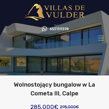
653139398
Wolnostojący bungalow w La
Cometa III, Calpe
285,000€
295,000€