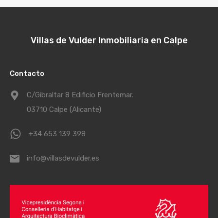
Villas de Vulder Inmobiliaria en Calpe
Contacto
C/Gibraltar 8 Edificio Frentemar.
03710 Calpe (Alicante)
+34 653 139 398
info@villasdevulder.es