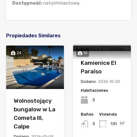
Dostępność:
natychmiastowa.
Propiedades Similares
24
10
Kamienice El
Paraíso
Dodano:
2025-10-20
Habitaciones
Wolnostojący
3
bungalow w La
Baños
Vivienda
Cometa III,
M²
131
3
Calpe
Dodano:
2026-01-09