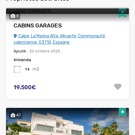
6
CABINS GARAGES
Calpe, La Marina Alta, Alicante, Communauté
valencienne, 03710, Espagne
Ajouté :
20 octobre 2025
Vivienda
m2
14
19,500€
47