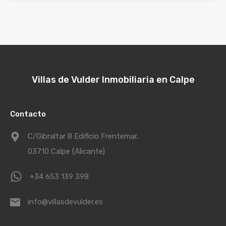
Villas de Vulder Inmobiliaria en Calpe
Contacto
C/Gibraltar 8 Edificio Frentemar.
03710 Calpe (Alicante)
+34 653 139 398
info@villasdevulder.es