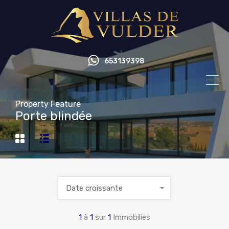
653139398
Property Feature
Porte blindée
Date croissante
1
à
1
sur
1
Immobilies