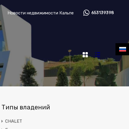
нтом по недвижимости
Новости недвижимости Кальпе
Новости недвижимости Кальпе
653139398
Типы владений
CHALET