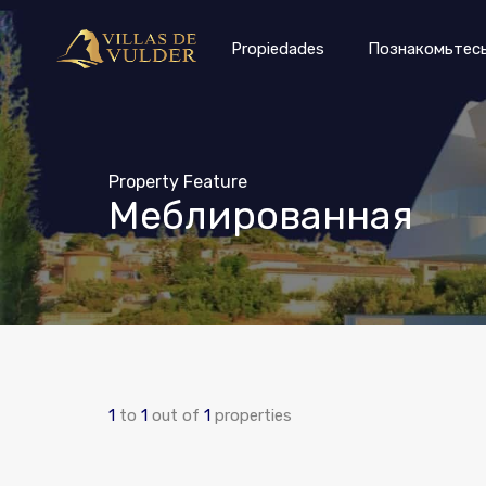
Propie
Propiedades
Познакомьтесь
Property Feature
Меблированная
1
to
1
out of
1
properties