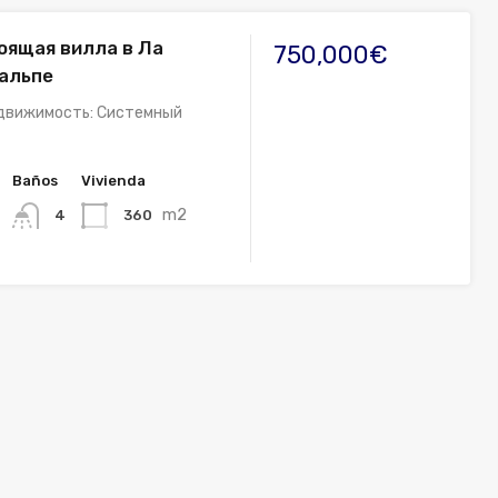
оящая вилла в Ла
750,000€
Кальпе
едвижимость: Системный
Baños
Vivienda
m2
360
4