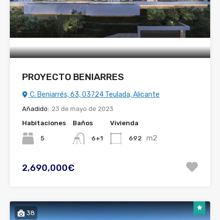
PROYECTO BENIARRES
C. Beniarrés, 63, 03724 Teulada, Alicante
Añadido:
23 de mayo de 2023
Habitaciones
Baños
Vivienda
m2
5
692
6+1
2,690,000€
38