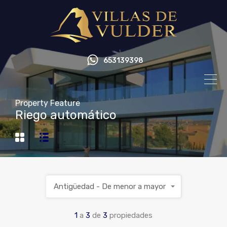
653139398
Property Feature
Riego automático
Antigüedad - De menor a mayor
1
a
3
de
3
propiedades