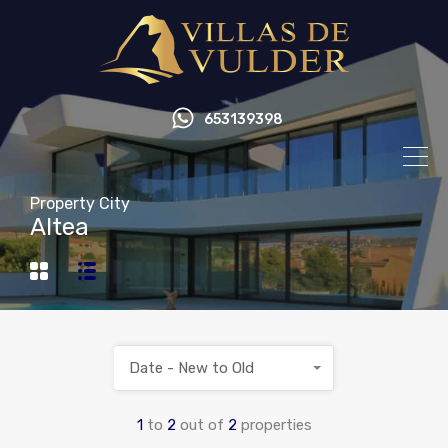
653139398
Property City
Altea
Date - New to Old
1
to
2
out of
2
properties