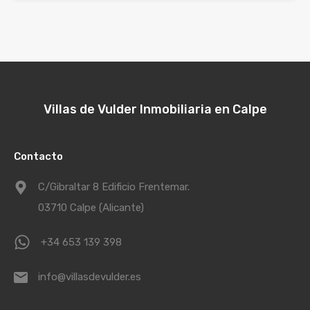
Villas de Vulder Inmobiliaria en Calpe
Contacto
C/Gibraltar 8 Edificio Frentemar.
03710 Calpe (Alicante)
+34 653 139 398
info@villasdevulder.es