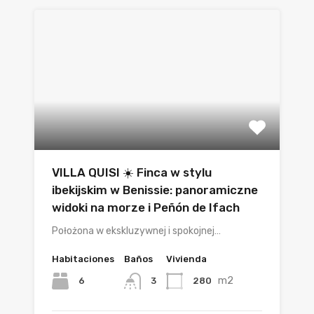
VILLA QUISI ☀️ Finca w stylu
ibekijskim w Benissie: panoramiczne
widoki na morze i Peñón de Ifach
Położona w ekskluzywnej i spokojnej…
Habitaciones
Baños
Vivienda
m2
6
280
3