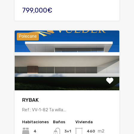
799,000€
Polecane
RYBAK
Ref : VV-1-82 Ta willa…
Habitaciones
Baños
Vivienda
m2
4
460
3+1