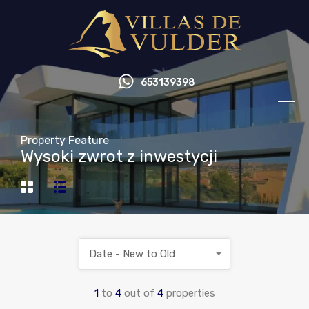
653139398
Property Feature
Wysoki zwrot z inwestycji
Date - New to Old
1
to
4
out of
4
properties