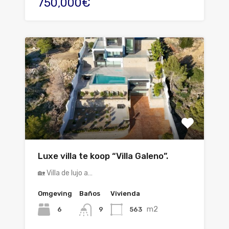
750,000€
Luxe villa te koop “Villa Galeno”.
🏡 Villa de lujo a…
Omgeving
Baños
Vivienda
m2
6
563
9