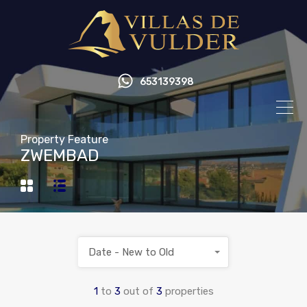
653139398
Property Feature
ZWEMBAD
Date - New to Old
1
to
3
out of
3
properties