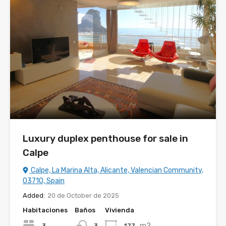
Luxury duplex penthouse for sale in
Calpe
Calpe, La Marina Alta, Alicante, Valencian Community,
03710, Spain
Added:
20 de October de 2025
Habitaciones
Baños
Vivienda
m2
3
177
3