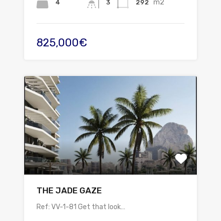
m2
4
292
3
825,000€
THE JADE GAZE
Ref: VV-1-81 Get that look…